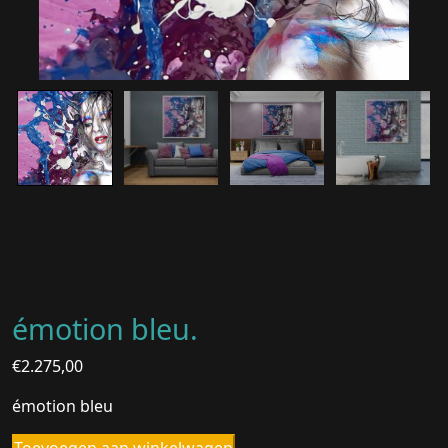
émotion bleu.
€
2.275,00
émotion bleu
émotion