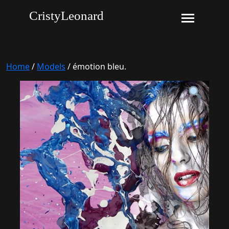
CristyLeonard
Home
/
Models
/ émotion bleu.