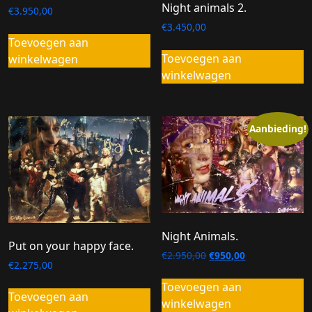
Night animals 2.
€
3.950,00
€
3.450,00
Toevoegen aan
Toevoegen aan
winkelwagen
winkelwagen
Aanbieding!
Night Animals.
Put on your happy face.
Oorspronkelijke
Huidige
€
2.950,00
€
950,00
€
2.275,00
prijs
prijs
was:
is:
Toevoegen aan
Toevoegen aan
€2.950,00.
€950,00.
winkelwagen