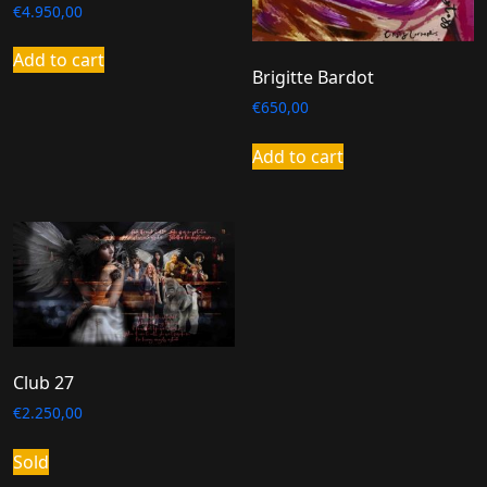
€
4.950,00
Add to cart
Brigitte Bardot
€
650,00
Add to cart
Club 27
€
2.250,00
Sold