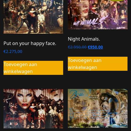
Night Animals.
Put on your happy face.
Oorspronkelijke
Huidige
€
2.950,00
€
950,00
€
2.275,00
prijs
prijs
was:
is:
Toevoegen aan
Toevoegen aan
€2.950,00.
€950,00.
winkelwagen
winkelwagen