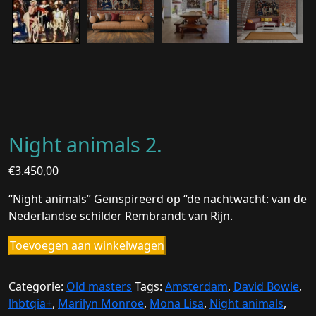
Night animals 2.
€
3.450,00
“Night animals” Geïnspireerd op “de nachtwacht: van de
Nederlandse schilder Rembrandt van Rijn.
Night
Toevoegen aan winkelwagen
animals
2.
Categorie:
Old masters
Tags:
Amsterdam
,
David Bowie
,
aantal
lhbtqia+
,
Marilyn Monroe
,
Mona Lisa
,
Night animals
,